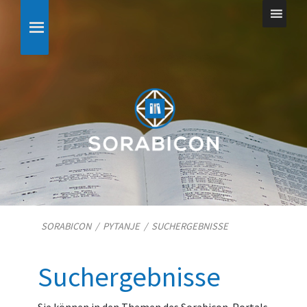
SORABICON
/
PYTANJE
/
SUCHERGEBNISSE
Suchergebnisse