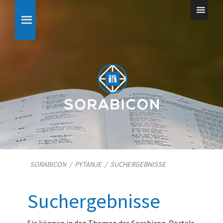
SORABICON
/
PYTANJE
/
SUCHERGEBNISSE
Suchergebnisse