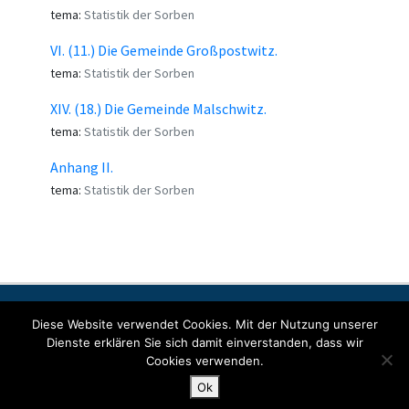
tema:
Statistik der Sorben
VI. (11.) Die Gemeinde Großpostwitz.
tema:
Statistik der Sorben
XIV. (18.) Die Gemeinde Malschwitz.
tema:
Statistik der Sorben
Anhang II.
tema:
Statistik der Sorben
Kontakt
Impresum
Šćit datow
Diese Website verwendet Cookies. Mit der Nutzung unserer
Dienste erklären Sie sich damit einverstanden, dass wir
Cookies verwenden.
© Copyright 2022 SORABICON. All Rights Reserved.
Ok