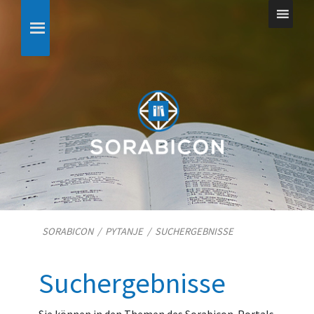
SORABICON
/
PYTANJE
/
SUCHERGEBNISSE
Suchergebnisse