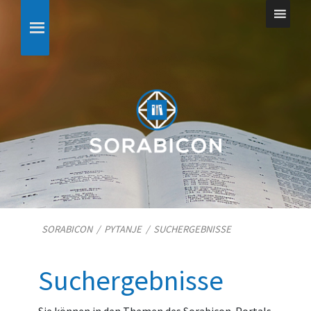
SORABICON
/
PYTANJE
/
SUCHERGEBNISSE
Suchergebnisse