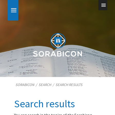
SORABICON
/
SEARCH
/
SEARCH RESULTS
Search results