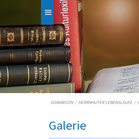
SORABICON
/
HERRNHUTER LEBENSLÄUFE
/
Galerie