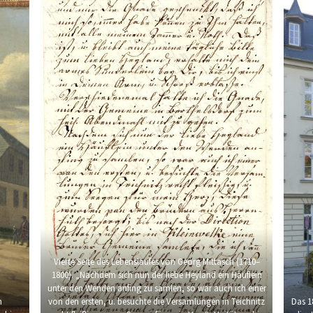
Vierte Seite des Lebenslaufes von Georg Mittasch (1710–
1800). „Nachdem sich nun der liebe Heyland ein Häuflein
unter den Wenden anfing zu samlen, so war auch ich einer
n
von den ersten, u. besuchte die Versamlungen in Teichnitz
Das 1