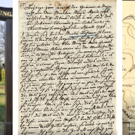
Übe
1754
Gesc
Altl
sowi