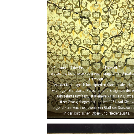
Stammtafel der Brüdergemeine. Entwurf: Friedrich
Watteville, kolorierte Federzeichnung, 1778; Unitäts
Herrnhut.
Auf der theologisch konzipierten Stammtafel, die 
wichtigen Standorte, Personen und Ereignisse der e
Jahrzehnte umfasst, ist Kleinwelka als ein Blatt 
Lausitzer Zweig dargestellt, datiert 1751. Auf Klein
folgend kennzeichnet jeweils ein Blatt die Diasporaa
in der sorbischen Ober- und Niederlausitz.