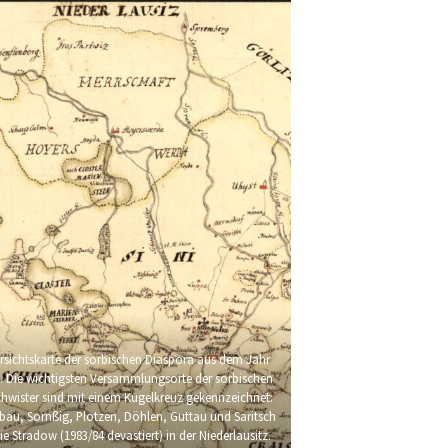
rsichtskarte der sorbischen Diaspora aus dem Jahr
. Die wichtigsten Versammlungsorte der sorbischen
hwister sind mit einem Kugelkreuz gekennzeichnet:
öbau, Sornßig, Plotzen, Döhlen, Guttau und Saritsch
e Stradow (1983/84 devastiert) in der Niederlausitz.