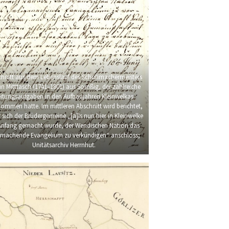
chnitt aus dem Lebenslauf des Schuhmachermeisters
in Mitttasch (1741–1801) aus Sornßig, der zahlreiche
eitungsaufgaben in den Aufbaujahren Kleinwelkas
ommen hatte. Im mittleren Abschnitt wird berichtet,
r sich der Brüdergemeine „[a]ls nun hier in Kleinwelke
Anfang gemacht wurde, der Wendischen Nation das
gmachende Evangelium zu verkündigen“ anschloss;
Unitätsarchiv Herrnhut.