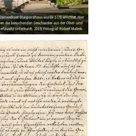
leinwelkaer Diasporahaus wurde 1778 errichtet. Hier
en die besuchenden Geschwister aus der Ober- und
erlausitz Unterkunft. 2019; Fotograf: Robert Malink.