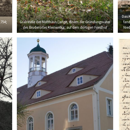
Das K
1754;
Grabstelle des Matthäus Lange, einem der Gründungsväter
fand
des Brüderortes Kleinwelka, auf dem dortigen Friedhof
Nied