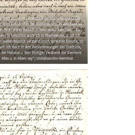
schnitt aus dem Lebenslauf der Maria Noack (1733–
) aus Laubsdorf in der Niederlausitz, in welchem sie
er ihren ersten Besuch in Kleinwelka berichtet: „Zu
ern 57 besuchte auch ich in Kleinwelcke, u. ob ich
ch weder deutsch verstand noch sprechen konnte, so
am ich doch in den Versammlungen den Eindruck,
 der Heiland u. Sein blutiges Verdienst der Gemeine
Alles u. in Allem sey“; Unitätsarchiv Herrnhut.