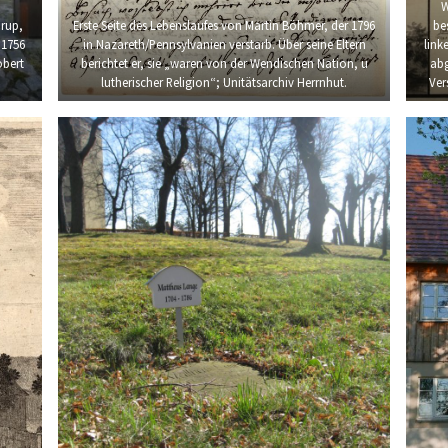
W
drup,
Erste Seite des Lebenslaufes von Martin Böhmer, der 1796
be
 1756
in Nazareth/Pennsylvanien verstarb. Über seine Eltern
link
obert
berichtet er, sie „waren von der Wendischen Nation, u
abg
lutherischer Religion“; Unitätsarchiv Herrnhut.
Ver