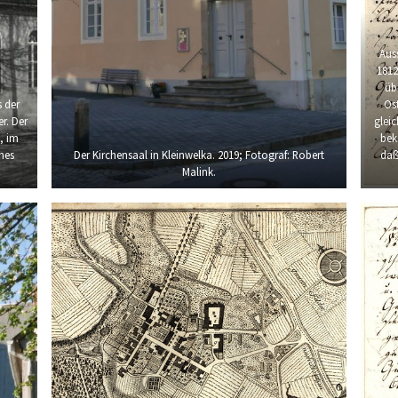
Aus
1812
üb
s der
Ost
r. Der
glei
, im
bek
hes
Der Kirchensaal in Kleinwelka. 2019; Fotograf: Robert
daß
Malink.