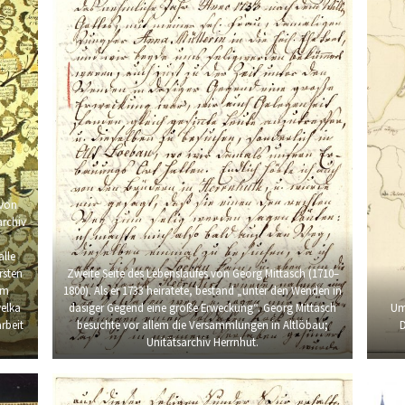
 von
archiv
alle
rsten
Zweite Seite des Lebenslaufes von Georg Mittasch (1710–
am
1800). Als er 1733 heiratete, bestand „unter den Wenden in
welka
dasiger Gegend eine große Erweckung“. Georg Mittasch
Um
rbeit
besuchte vor allem die Versammlungen in Altlöbau;
D
Unitätsarchiv Herrnhut.