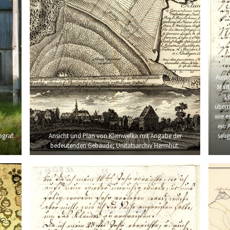
Auss
Mart
L
übern
wie e
ein 
ograf:
Ansicht und Plan von Kleinwelka mit Angabe der
seli
bedeutenden Gebäude; Unitätsarchiv Herrnhut.