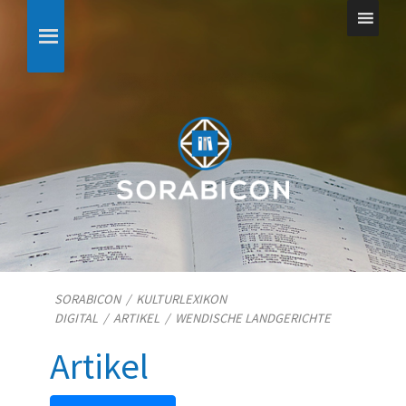
SORABICON
/
KULTURLEXIKON
DIGITAL
/
ARTIKEL
/
WENDISCHE LANDGERICHTE
Artikel