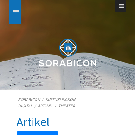
SORABICON
/
KULTURLEXIKON
DIGITAL
/
ARTIKEL
/
THEATER
Artikel