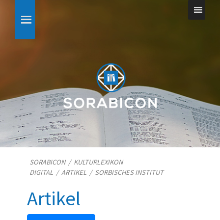
SORABICON
/
KULTURLEXIKON
DIGITAL
/
ARTIKEL
/
SORBISCHES INSTITUT
Artikel