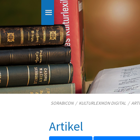
SORABICON
/
KULTURLEXIKON DIGITAL
/
ART
Artikel