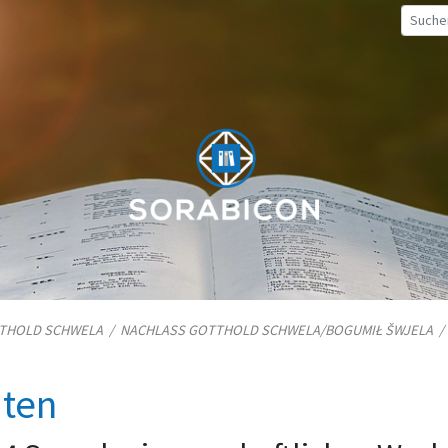
TTHOLD SCHWELA
/
NACHLASS GOTTHOLD SCHWELA/​BOGUMIŁ ŠWJELA
iten