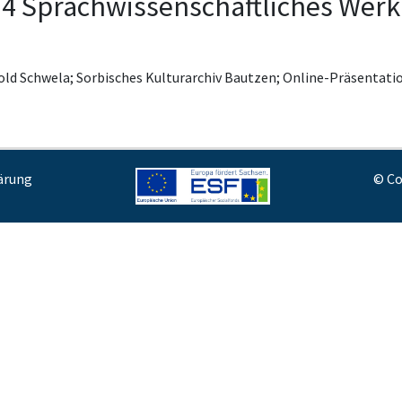
2.4 Sprachwissenschaftliches Werk
old Schwela; Sorbisches Kulturarchiv Bautzen; Online-Präsenta
ärung
© Co