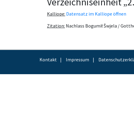
Verzeichniseinheit „
Kalliope:
Datensatz im Kalliope öffnen
Zitation:
Nachlass Bogumił Šwjela / Gotth
Kontakt
Impressum
Datenschutzerkl