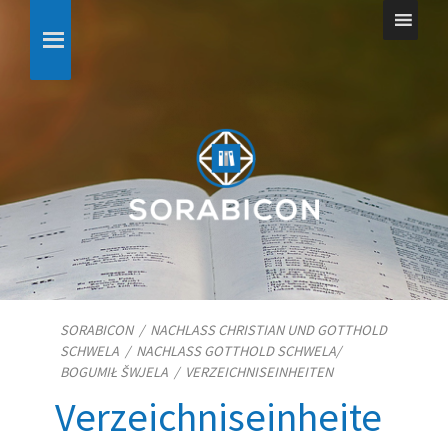
SORABICON
/
NACHLASS CHRISTIAN UND GOTTHOLD
SCHWELA
/
NACHLASS GOTTHOLD SCHWELA/​
BOGUMIŁ ŠWJELA
/
VERZEICHNISEINHEITEN
Verzeichniseinheite