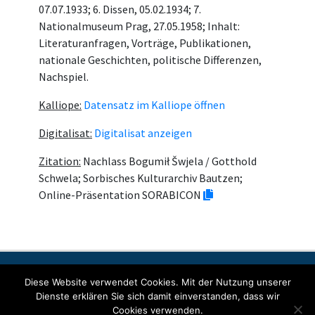
07.07.1933; 6. Dissen, 05.02.1934; 7.
Nationalmuseum Prag, 27.05.1958; Inhalt:
Literaturanfragen, Vorträge, Publikationen,
nationale Geschichten, politische Differenzen,
Nachspiel.
Kalliope:
Datensatz im Kalliope öffnen
Digitalisat:
Digitalisat anzeigen
Zitation:
Nachlass Bogumił Šwjela / Gotthold
Schwela; Sorbisches Kulturarchiv Bautzen;
Online-Präsentation SORABICON
Kontakt
Impressum
Datenschutzerklärung
Diese Website verwendet Cookies. Mit der Nutzung unserer
Dienste erklären Sie sich damit einverstanden, dass wir
Cookies verwenden.