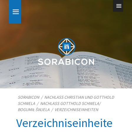
SORABICON
/
NACHLASS CHRISTIAN UND GOTTHOLD
SCHWELA
/
NACHLASS GOTTHOLD SCHWELA/​
BOGUMIŁ ŠWJELA
/
VERZEICHNISEINHEITEN
Verzeichniseinheite