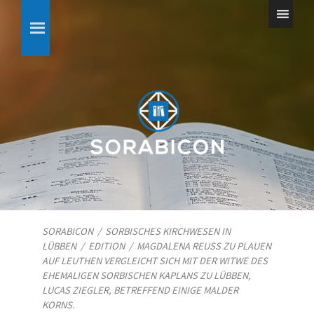
SORABICON
/
SORBISCHES KIRCHWESEN IN
LÜBBEN
/
EDITION
/
MAGDALENA REUSS ZU PLAUEN A
UF LEUTHEN VERGLEICHT SICH MIT DER WITWE DES E
HEMALIGEN SORBISCHEN KAPLANS ZU LÜBBEN, L
UCAS ZIEGLER, BETREFFEND EINIGE MALDER K
ORNS.