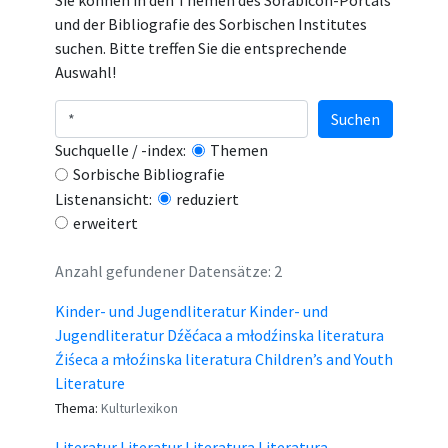
Sie können in den Themen des Sorabicon-Portals
und der Bibliografie des Sorbischen Institutes
suchen. Bitte treffen Sie die entsprechende
Auswahl!
Suchen
Suchquelle / -index:
Themen
Sorbische Bibliografie
Listenansicht:
reduziert
erweitert
Anzahl gefundener Datensätze: 2
Kinder- und Jugendliteratur Kinder- und
Jugendliteratur Dźěćaca a młodźinska literatura
Źiśeca a młoźinska literatura Children’s and Youth
Literature
Thema:
Kulturlexikon
Literatur Literatur Literatura Literatura