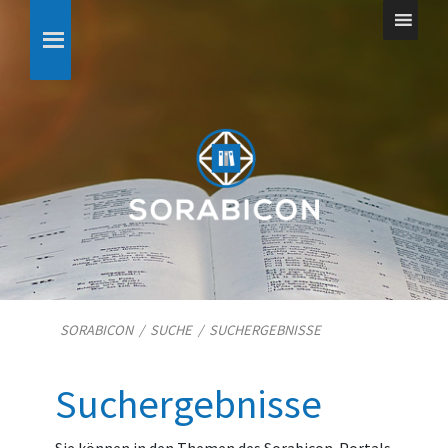
SORABICON
/
SUCHE
/
SUCHERGEBNISSE
Suchergebnisse