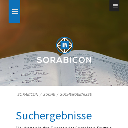
SORABICON
/
SUCHE
/
SUCHERGEBNISSE
Suchergebnisse