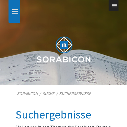
SORABICON
/
SUCHE
/
SUCHERGEBNISSE
Suchergebnisse