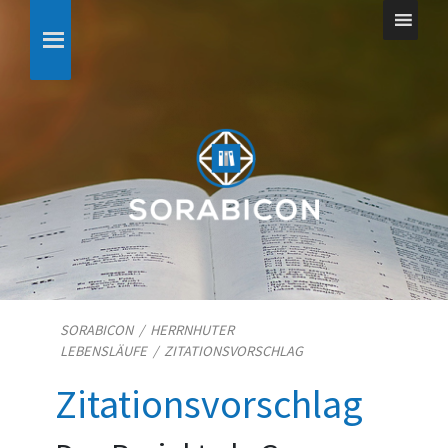
SORABICON
/
HERRNHUTER
LEBENSLÄUFE
/
ZITATIONSVORSCHLAG
Zitationsvorschlag