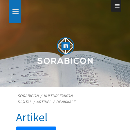
SORABICON
/
KULTURLEXIKON
DIGITAL
/
ARTIKEL
/
DENKMALE
Artikel