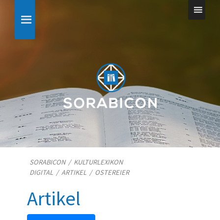
SORABICON
/
KULTURLEXIKON
DIGITAL
/
ARTIKEL
/
OSTEREIER
Artikel