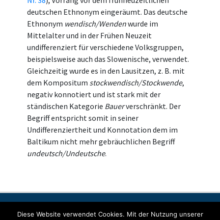
Nr. 38
), Vorrang vor dem frühneuzeitlichen
deutschen Ethnonym eingeräumt. Das deutsche
Ethnonym
wendisch/Wenden
wurde im
Mittelalter und in der Frühen Neuzeit
undifferenziert für verschiedene Volksgruppen,
beispielsweise auch das Slowenische, verwendet.
Gleichzeitig wurde es in den Lausitzen, z. B. mit
dem Kompositum
stockwendisch/Stockwende
,
negativ konnotiert und ist stark mit der
ständischen Kategorie
Bauer
verschränkt. Der
Begriff entspricht somit in seiner
Undifferenziertheit und Konnotation dem im
Baltikum nicht mehr gebräuchlichen Begriff
undeutsch/Undeutsche
.
Kontakt
Impressum
Datenschutzerklärung
Diese Website verwendet Cookies. Mit der Nutzung unserer