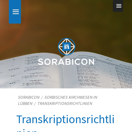
SORABICON
/
SORBISCHES KIRCHWESEN IN
LÜBBEN
/
TRANSKRIPTIONSRICHTLINIEN
Transkriptionsrichtli